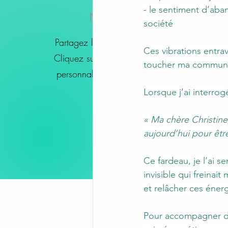
- le sentiment d’aba
Nom, titre
société 
Partagez les avis de vos clients.
Ces vibrations entra
Cliquez sur "Modifier texte" pour
toucher ma commun
personnaliser le texte selon vos
envies.
Lorsque j’ai interro
« Ma chère Christine,
aujourd’hui pour être
Ce fardeau, je l’ai 
invisible qui freinait
et relâcher ces énerg
Pour accompagner d’a