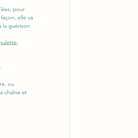
Fées, pour 
açon, elle va 
 la guérison 
ulette-
: 
re, ou 
a chaîne et 