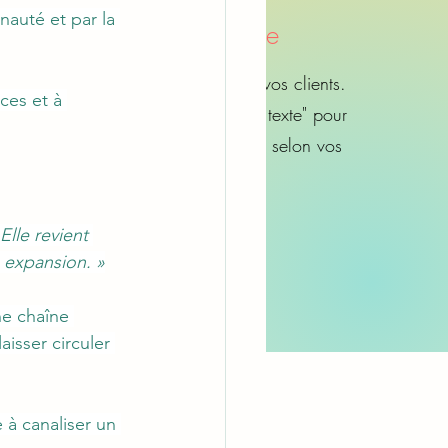
nauté et par la 
Nom, titre
Partagez les avis de vos clients.
ces et à 
Cliquez sur "Modifier texte" pour
personnaliser le texte selon vos
envies.
lle revient 
n expansion. »
ne chaîne 
aisser circuler 
à canaliser un 