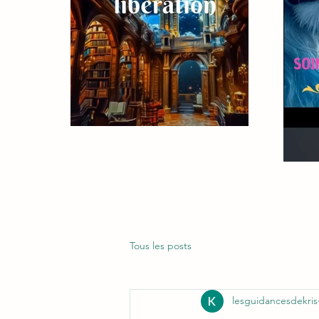
Tous les posts
lesguidancesdekris