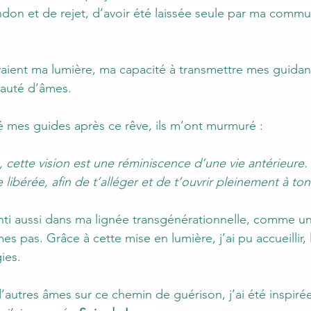
ndon et de rejet, d’avoir été laissée seule par ma commu
Nom, titre
Partagez les avis de vos clients.
vaient ma lumière, ma capacité à transmettre mes guidan
Cliquez sur "Modifier texte" pour
auté d’âmes.
personnaliser le texte selon vos
envies.
gé mes guides après ce rêve, ils m’ont murmuré :
 cette vision est une réminiscence d’une vie antérieure. E
 libérée, afin de t’alléger et de t’ouvrir pleinement à to
senti aussi dans ma lignée transgénérationnelle, comme u
 mes pas. Grâce à cette mise en lumière, j’ai pu accueillir, l
ies.
utres âmes sur ce chemin de guérison, j’ai été inspirée 