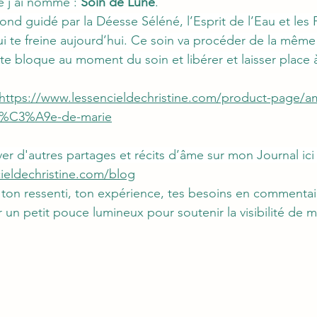
 j’ai nommé : 
Soin de Lune
.
ond guidé par la Déesse Séléné, l’Esprit de l’Eau et les 
ui te freine aujourd’hui. 
Ce soin va procéder de la même f
te bloque au moment du soin et libérer et laisser place à
https://www.lessencieldechristine.com/product-page/am
acr%C3%A9e-de-marie
er d'autres partages et récits d’âme sur mon Journal ici 
ieldechristine.com/blog
r ton ressenti, ton expérience, tes besoins en commentai
 un petit pouce lumineux pour soutenir la visibilité de m