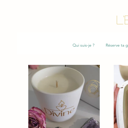
l
Qui suis-je ?
Réserve ta 