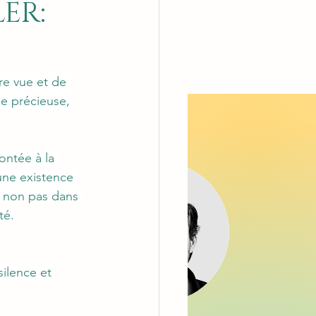
LER:
re vue et de 
e précieuse, 
ntée à la 
 une existence 
, non pas dans 
té.
silence et 