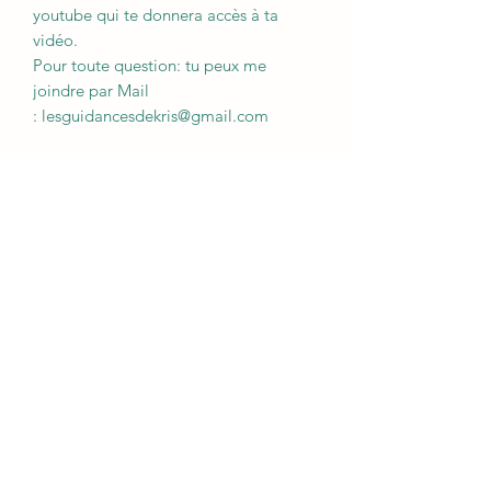
youtube qui te donnera accès à ta
vidéo.
Pour toute question: tu peux me
joindre par Mail
: lesguidancesdekris@gmail.com
Abonne-toi à ma
newsletter!
Envoyer