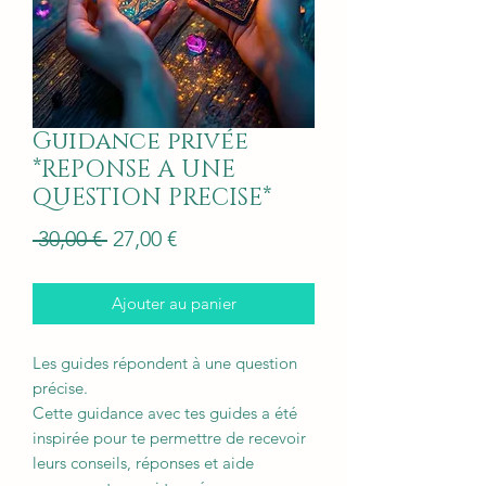
Guidance privée
*REPONSE A UNE
QUESTION PRECISE*
Prix
Prix
 30,00 € 
27,00 €
original
promotionnel
Ajouter au panier
Les guides répondent à une question
précise.
Cette guidance avec tes guides a été
inspirée pour te permettre de recevoir
leurs conseils, réponses et aide